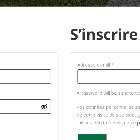
S’inscrire
Adresse e-mail
*
A password will be sent to yo
Vos données personnelles se
de votre visite du site web, 
raisons décrites dans notre
p