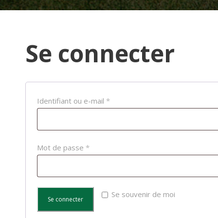
Se connecter
Identifiant ou e-mail
*
Mot de passe
*
Se souvenir de moi
Se connecter