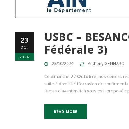
USBC – BESANC
23
Fédérale 3)
OCT
2024
23/10/2024
Anthony GENNARO
Ce dimanche 𝟮7 𝗢𝗰𝘁𝗼𝗯𝗿𝗲, nos senior
suite à domicile! L’occasion de confirmer l
Repas d’avant match vous est proposée pou
READ MORE