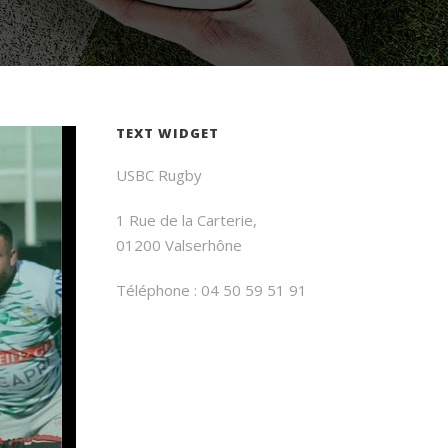
TEXT WIDGET
USBC Rugby
1 Rue de la Carterie,
01200 Valserhône
Téléphone : 04 50 59 51 91