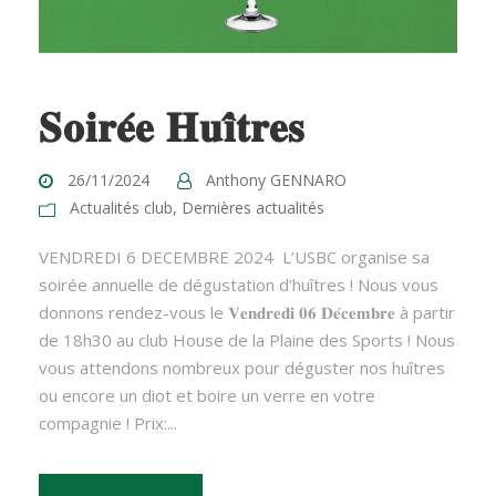
𝐒𝐨𝐢𝐫𝐞́𝐞 𝐇𝐮𝐢̂𝐭𝐫𝐞𝐬
26/11/2024
Anthony GENNARO
Actualités club
,
Dernières actualités
VENDREDI 6 DECEMBRE 2024 L’USBC organise sa
soirée annuelle de dégustation d’huîtres ! Nous vous
donnons rendez-vous le 𝐕𝐞𝐧𝐝𝐫𝐞𝐝𝐢 𝟎𝟔 𝐃𝐞́𝐜𝐞𝐦𝐛𝐫𝐞 à partir
de 18h30 au club House de la Plaine des Sports ! Nous
vous attendons nombreux pour déguster nos huîtres
ou encore un diot et boire un verre en votre
compagnie ! Prix:...